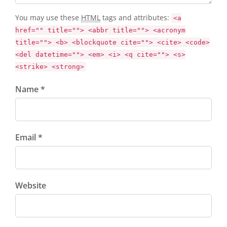
You may use these
HTML
tags and attributes:
<a
href="" title=""> <abbr title=""> <acronym
title=""> <b> <blockquote cite=""> <cite> <code>
<del datetime=""> <em> <i> <q cite=""> <s>
<strike> <strong>
Name *
Email *
Website