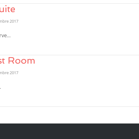
uite
mbre 2017
rve…
est Room
mbre 2017
…