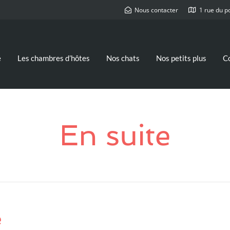
Nous contacter
1 rue du p
é
Les chambres d’hôtes
Nos chats
Nos petits plus
C
En suite
e