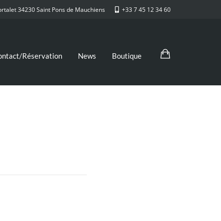
ortalet 34230 Saint Pons de Mauchiens
+33 7 45 12 34 60
ontact/Réservation
News
Boutique